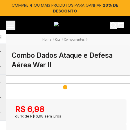
COMPRE
4
OU MAIS PRODUTOS PARA GANHAR
20% DE
DESCONTO
Ver car
Kits
Componentes
Combo Dados Ataque e Defesa
Aérea War II
R$
6
,
98
ou
1
x de
R$
6
,
98
sem juros