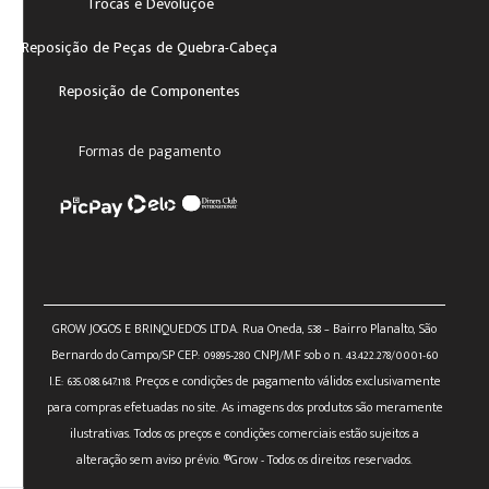
Trocas e Devoluçõe
Reposição de Peças de Quebra-Cabeça
Reposição de Componentes
Formas de pagamento
GROW JOGOS E BRINQUEDOS LTDA. Rua Oneda, 538 – Bairro Planalto, São
Bernardo do Campo/SP CEP: 09895-280 CNPJ/MF sob o n. 43.422.278/0001-60
I.E: 635.088.647.118. Preços e condições de pagamento válidos exclusivamente
para compras efetuadas no site. As imagens dos produtos são meramente
ilustrativas. Todos os preços e condições comerciais estão sujeitos a
alteração sem aviso prévio. ®Grow - Todos os direitos reservados.