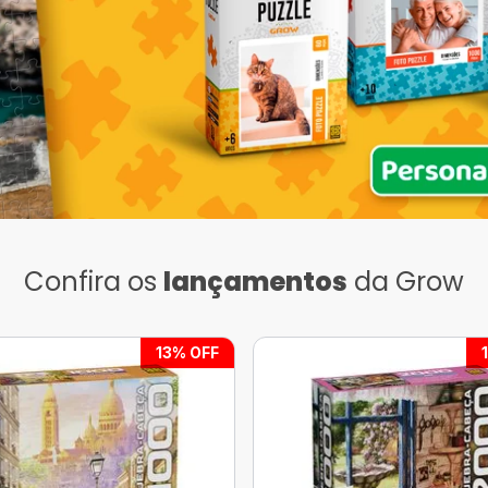
Confira os
lançamentos
da Grow
13
% OFF