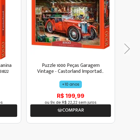
Canina
Puzzle 1000 Peças Garagem
Puz
51822
Vintage - Castorland Importado
Nat
1045742
+10 anos
R$ 199,99
os
ou
9
x de
R$
22
,
22
sem juros
COMPRAR