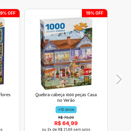
19
% OFF
19
% OFF
Flores
Quebra-cabeça 1000 peças Casa
Queb
no Verão
+10 anos
R$ 79,99
R$ 64,99
os
ou
3
x de
R$
21
,
66
sem juros