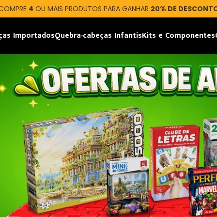
COMPRE
4
OU MAIS PRODUTOS PARA GANHAR
20% DE DESCONT
ças Importados
Quebra-cabeças Infantis
Kits e Componentes