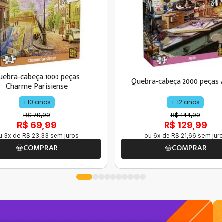
uebra-cabeça 1000 peças
Quebra-cabeça 2000 peças 
Charme Parisiense
+10 anos
+ 12 anos
R$ 79,99
R$ 144,99
R$ 69,99
R$ 129,99
u
3
x de
R$
23
,
33
sem juros
ou
6
x de
R$
21
,
66
sem jur
COMPRAR
COMPRAR