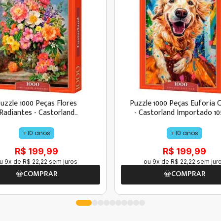
uzzle 1000 Peças Flores
Puzzle 1000 Peças Euforia 
Radiantes - Castorland
- Castorland Importado 10
Importado 1039042
+10 anos
+10 anos
R$ 199,99
R$ 199,99
u
9
x de
R$
22
,
22
sem juros
ou
9
x de
R$
22
,
22
sem jur
COMPRAR
COMPRAR