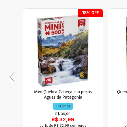
18
% OFF
Mini Quebra-Cabeça 500 peças
Quebr
Águas da Patagonia
+10 anos
R$ 39,99
R$ 32,99
ou
1
x de
R$
32
,
99
sem juros
o