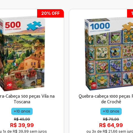
20
% OFF
a-Cabeça 500 peças Vila na
Quebra-cabeça 1000 peças 
Toscana
de Crochê
+10 anos
+10 anos
R$ 49,99
R$ 79,99
R$ 39,99
R$ 64,99
u
1
x de
R$
39
,
99
sem juros
ou
3
x de
R$
21
,
66
sem jur