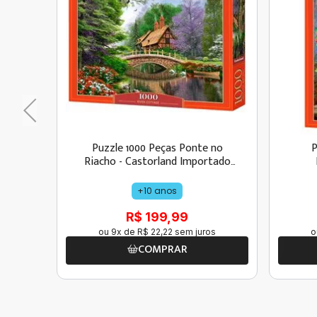
Puzzle 1000 Peças Ponte no
P
Riacho - Castorland Importado
1023652
+10 anos
R$ 199,99
ou
9
x de
R$
22
,
22
sem juros
o
COMPRAR