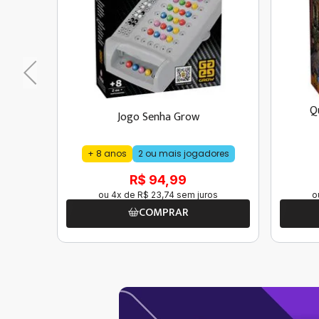
Q
Jogo Senha Grow
+ 8 anos
2 ou mais jogadores
R$ 94,99
ou
4
x de
R$
23
,
74
sem juros
o
COMPRAR