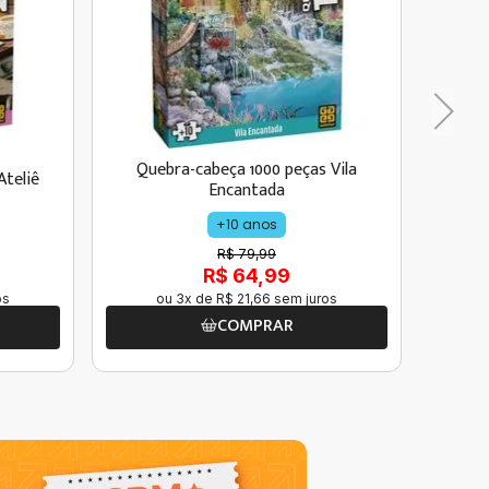
Quebra-cabeça 1000 peças Vila
Ateliê
Encantada
+10 anos
R$ 79,99
R$ 64,99
os
ou
3
x de
R$
21
,
66
sem juros
COMPRAR